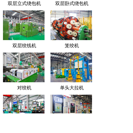
双层立式绕包机
双层卧式绕包机
双层绞线机
笼绞机
对绞机
单头大拉机
半自动成圈机
Φ90+35挤塑机