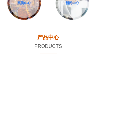
产品中心
PRODUCTS
ZC-BVVB
ZC-RVV
ZC-RVVP