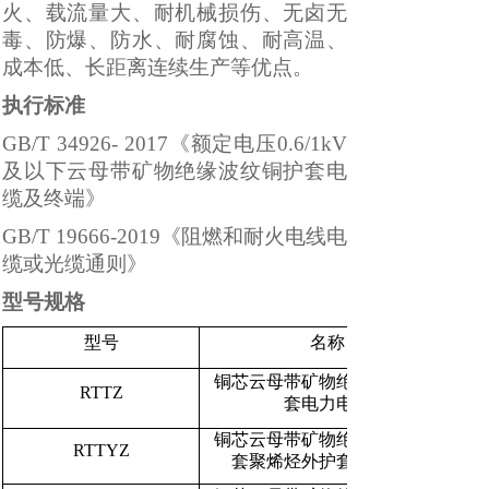
火、载流量大、耐机械损伤、无卤无
毒、防爆、防水、耐腐蚀、耐高温、
成本低、长距离连续生产等优点。
执行标准
GB/T 34926- 2017
《额定电压
0.6/1kV
及以下云母带矿物绝缘波纹铜护套电
缆及终端》
GB/T 19666-2019
《阻燃和耐火电线电
缆或光缆通则》
型号规格
型号
名称
铜芯云母带矿物绝缘波纹铜护
RTTZ
套电力电缆
铜芯云母带矿物绝缘波纹铜护
RTTYZ
套聚烯烃外护套电力电缆