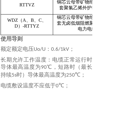
铜芯云母带矿物绝缘波纹铜护
RTTVZ
套聚氯乙烯外护套电力电缆
铜芯云母带矿物绝缘波纹铜护
WDZ
（
A
、
B
、
C
、
套
无卤低烟阻燃聚烯烃
D
）
-RTTYZ
电力电缆
使用导则
额定额定电压
：
；
Uo/U
0.6/1kV
长期允许工作温度：电缆正常运行时
导体最高温度为
℃，短路时（最长
90
持续
时）导体最高温度为
℃；
5s
250
电缆敷设温度不应低于
℃；
0
最小弯曲半径（
为电缆外径）：
D
电缆外径
：
≤
，电缆最小弯曲
mm
D
12
半径：
；
6D
电缆外径
：
＜
≤
，电缆最小
mm
12
D
20